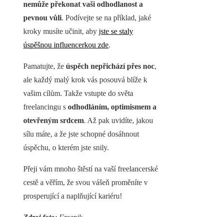
nemůže překonat vaši odhodlanost a
pevnou vůli
. Podívejte se na příklad, jaké
kroky musíte učinit, aby
jste se staly
úspěšnou influencerkou zde
.
Pamatujte, že
úspěch nepřichází přes noc
,
ale každý malý krok vás posouvá blíže k
vašim cílům. Takže vstupte do světa
freelancingu s
odhodláním, optimismem a
otevřeným srdcem
. Až pak uvidíte, jakou
sílu máte, a že jste schopné dosáhnout
úspěchu, o kterém jste snily.
Přeji vám mnoho štěstí na vaší freelancerské
cestě a věřím, že svou vášeň proměníte v
prosperující a naplňující kariéru!