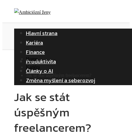
Hlavní strana
Kariéra
Finance
Home
Produktivita
Kariéra
Články o AI
Jak se stát úspěšným freelancerem?
Změna myšlení a seberozvoj
Jak se stát
úspěšným
freelancerem?