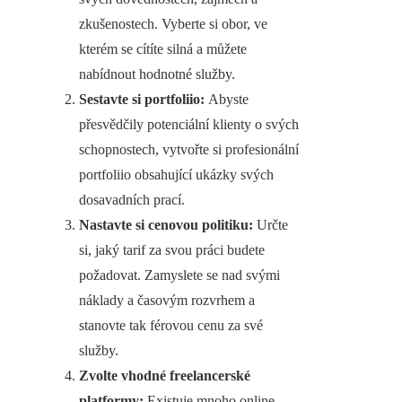
zkušenostech. Vyberte si obor, ve
kterém se cítíte silná a můžete
nabídnout hodnotné služby.
Sestavte si portfoliio:
Abyste
přesvědčily potenciální klienty o svých
schopnostech, vytvořte si profesionální
portfoliio obsahující ukázky svých
dosavadních prací.
Nastavte si cenovou politiku:
Určte
si, jaký tarif za svou práci budete
požadovat. Zamyslete se nad svými
náklady a časovým rozvrhem a
stanovte tak férovou cenu za své
služby.
Zvolte vhodné freelancerské
platformy:
Existuje mnoho online