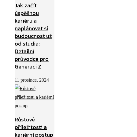
Jak začít
úspěšnou
kariéru a
naplánovat si
budoucnost už
od studia:
Detailní
průvodce pro
Generaci Z
11 prosince, 2024
Růstové
příležitosti a
kariérní postup