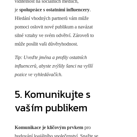
viditelnost na sociálních médiích,
je
spolupráce s ostatními influencery
.
Hledání vhodných partnerů vám může
pomoci oslovit nové publikum a navázat
silné vztahy ve svém odvětví. Zároveň to
může posílit vaši důvěryhodnost.
Tip: Uveďte jména a profily ostatních
influencerů, abyste zvýšily šanci na vyšší
pozice ve vyhledávačích.
5. Komunikujte s
vaším publikem
Komunikace je klíčovým prvkem
pro
budování loajálního společenství. Snažte se