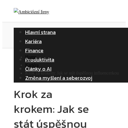
Hlavní strana
Kariéra
Finance
Home
Produktivita
Kariéra
Články o AI
Krok za krokem: Jak se stát úspěšnou influencerkou
Změna myšlení a seberozvoj
Krok za
krokem: Jak se
stát úspěšnou