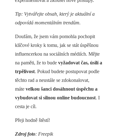
experimentovat a zkoušet nové přístupy.
Tip: Vytvářejte obsah, který je aktuální a
odpovídá momentálním trendům.
Doufám, že jsem vám pomohla pochopit
klíčové kroky k tomu, jak se stát úspěšnou
influencerkou na sociálních médiích. Mějte
na paměti, že to bude
vyžadovat čas, úsilí a
trpělivost
. Pokud budete postupovat podle
těchto rad a neustále se zdokonalovat,
máte
velkou šanci dosáhnout úspěchu a
vybudovat si silnou online budoucnost
. I
cesta je cíl.
Přeji hodně štěstí!
Zdroj foto
: Freepik