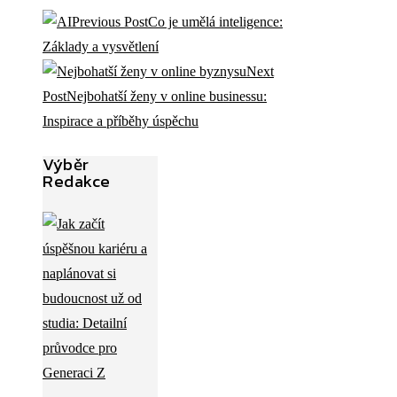
Previous Post
Co je umělá inteligence:
Základy a vysvětlení
Next
Post
Nejbohatší ženy v online businessu:
Inspirace a příběhy úspěchu
Výběr
Redakce