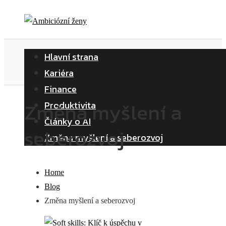
Hlavní strana
Kariéra
Finance
Změna myšlení a
Produktivita
Články o AI
seberozvoj
Změna myšlení a seberozvoj
Home
Blog
Změna myšlení a seberozvoj