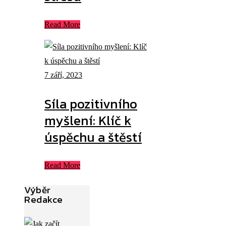
Read More
7 září, 2023
Síla pozitivního
myšlení: Klíč k
úspěchu a štěstí
Read More
Výběr
Redakce