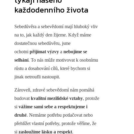
každodenního života
Sebedůvěra a sebevědomí mají hluboký vliv
na to, jak každý den žijeme. Když máme
dostatečnou sebedůvěru, jsme
ochotni
přijímat výzvy
a
nebojíme se
selhání
. To nás může motivovat k osobnímu
růstu a dosahování cílů, které bychom si
jinak netroufli nastoupit.
Zároveň, zdravé sebevědomí nám pomáhá
budovat
kvalitní mezilidské vztahy
, protože
si
vážíme sami sebe a respektujeme i
druhé
. Nemáme potřebu potlačovat nebo
přehlížet vlastní potřeby, protože věříme, že
si
zasloužíme lásku a respekt
.