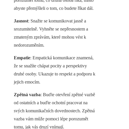
porozumět tomu, co druhá osoba říká, místo
abyste přemýšleli o tom, co budete říkat dál.
Jasnost
: Snažte se komunikovat jasně a
srozumitelně. Vyhněte se nepřesnostem a
zmateným zprávám, které mohou vést k
nedorozuměním.
Empatie
: Empatická komunikace znamená,
že se snažíte chápat pocity a perspektivy
druhé osoby. Ukazuje to respekt a podporu k
jejich emocím.
Zpětná vazba
: Buďte otevření zpětné vazbě
od ostatních a buďte ochotní pracovat na
svých komunikačních dovednostech. Zpětná
vazba vám může pomoci lépe porozumět
tomu, jak vás druzí vnímají.