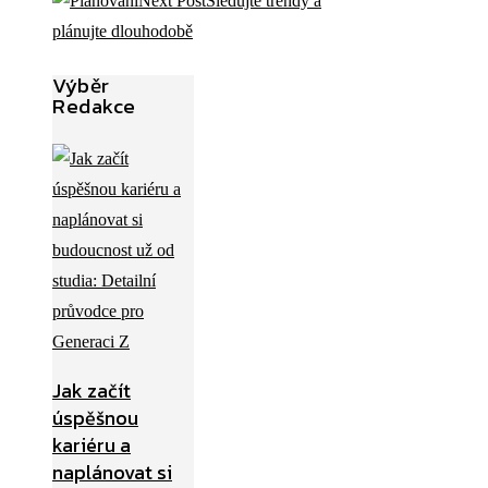
Next Post
Sledujte trendy a
plánujte dlouhodobě
Výběr
Redakce
Jak začít
úspěšnou
kariéru a
naplánovat si