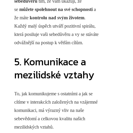
sebedůvěru
tím, že vám ukazují, že
se
můžete spolehnout na své schopnosti
a
že máte
kontrolu nad svým životem
.
Každý malý úspěch utváří pozitivní spirálu,
která posiluje vaši sebedůvěru a vy se stáváte
odvážnější na postup k větším cílům.
5. Komunikace a
mezilidské vztahy
To, jak komunikujeme s ostatními a jak se
cítíme v interakcích založených na vzájemné
komunikaci, má výrazný vliv na naše
sebevědomí a celkovou kvalitu našich
mezilidských vztahů.