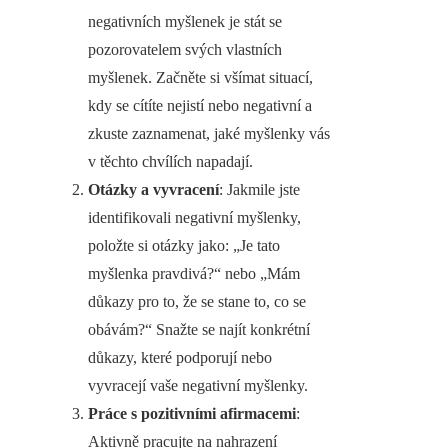
negativních myšlenek je stát se
pozorovatelem svých vlastních
myšlenek. Začněte si všímat situací,
kdy se cítíte nejistí nebo negativní a
zkuste zaznamenat, jaké myšlenky vás
v těchto chvílích napadají.
Otázky a vyvracení
: Jakmile jste
identifikovali negativní myšlenky,
položte si otázky jako: „Je tato
myšlenka pravdivá?“ nebo „Mám
důkazy pro to, že se stane to, co se
obávám?“ Snažte se najít konkrétní
důkazy, které podporují nebo
vyvracejí vaše negativní myšlenky.
Práce s pozitivními afirmacemi
:
Aktivně pracujte na nahrazení