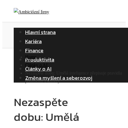
Hlavní strana
Kariéra
Finance
Home
Produktivita
Články o AI
Články o AI
Nezaspěte dobu: Umělá inteligence přepisuje pravidla
Změna myšlení a seberozvoj
podnikání a kariéry
Nezaspěte
dobu: Umělá