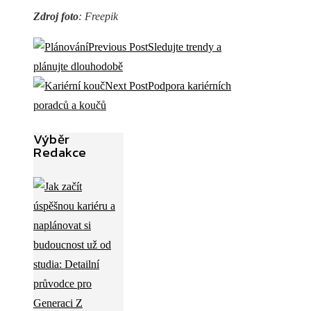
Zdroj foto
: Freepik
Previous Post
Sledujte trendy a
plánujte dlouhodobě
Next Post
Podpora kariérních
poradců a koučů
Výběr
Redakce