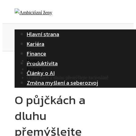
Hlavní strana
Kariéra
Finance
Home
Produktivita
Finance
Články o AI
O půjčkách a dluhu přemýšlejte racionálně
Změna myšlení a seberozvoj
O půjčkách a
dluhu
přemýšlejte