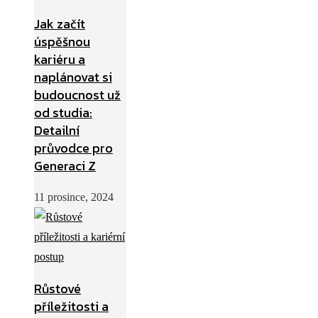
Jak začít
úspěšnou
kariéru a
naplánovat si
budoucnost už
od studia:
Detailní
průvodce pro
Generaci Z
11 prosince, 2024
Růstové
příležitosti a