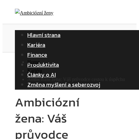
Hlavní strana
Kariéra
Finance
Home
Produktivita
Kariéra
Články o AI
Ambiciózní žena: Váš průvodce cestou k úspěchu
Změna myšlení a seberozvoj
Ambiciózní
žena: Váš
průvodce