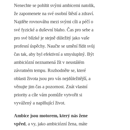
Nenechte se pohltit svými ambicemi natolik,
že zapomenete na své osobní štěstí a zdraví.
Najděte rovnováhu mezi svými cíli a péčí o
své fyzické a duševní blaho. Čas pro sebe a
pro své blízké je stejně důležitý jako vaše
profesní úspěchy. Naučte se umění řídit svůj
čas tak, aby byl efektivní a smysluplný. Být
ambiciózní neznamená žít v neustálém
závratném tempu. Rozhodněte se, které
oblasti života jsou pro vás nejdůležitější, a
věnujte jim čas a pozornost. Znát vlastní
priority a cíle vám pomůže vytvořit si
vyvážený a naplňující život.
Ambice jsou motorem, který nás žene
vpřed
, a vy, jako ambiciózní žena, máte