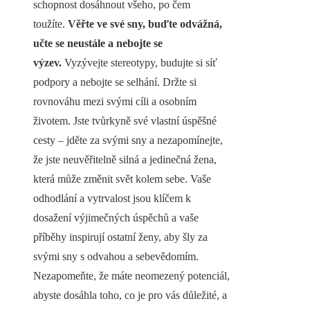
schopnost dosáhnout všeho, po čem
toužíte.
Věřte ve své sny, buďte odvážná,
učte se neustále a nebojte se
výzev.
Vyzývejte stereotypy, budujte si síť
podpory a nebojte se selhání. Držte si
rovnováhu mezi svými cíli a osobním
životem. Jste tvůrkyně své vlastní úspěšné
cesty – jděte za svými sny a nezapomínejte,
že jste neuvěřitelně silná a jedinečná žena,
která může změnit svět kolem sebe. Vaše
odhodlání a vytrvalost jsou klíčem k
dosažení výjimečných úspěchů a vaše
příběhy inspirují ostatní ženy, aby šly za
svými sny s odvahou a sebevědomím.
Nezapomeňte, že máte neomezený potenciál,
abyste dosáhla toho, co je pro vás důležité, a